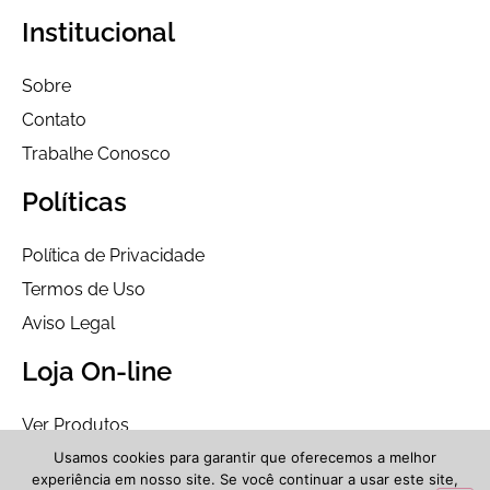
Institucional
Sobre
Contato
Trabalhe Conosco
Políticas
Política de Privacidade
Termos de Uso
Aviso Legal
Loja On-line
Ver Produtos
Usamos cookies para garantir que oferecemos a melhor
2021-2026 | T2 SOLUCOES EM TECNOLOGIA LTDA 44.770.760/0001-53. Orgulhosamente
experiência em nosso site. Se você continuar a usar este site,